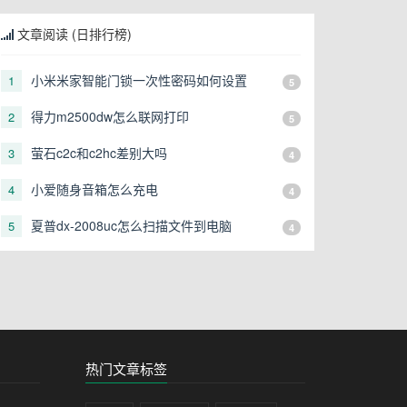
文章阅读 (日排行榜)
小米米家智能门锁一次性密码如何设置
1
5
得力m2500dw怎么联网打印
2
5
萤石c2c和c2hc差别大吗
3
4
小爱随身音箱怎么充电
4
4
夏普dx-2008uc怎么扫描文件到电脑
5
4
热门文章标签