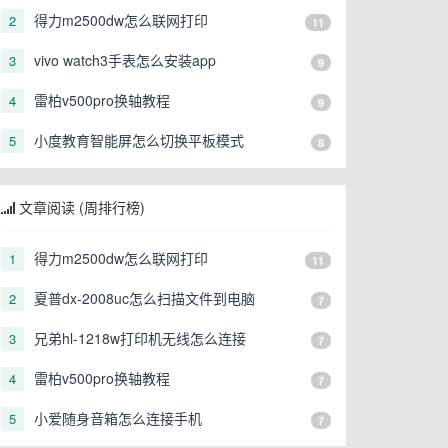
得力m2500dw怎么联网打印
2
11
vivo watch3手表怎么安装app
3
9
雷柏v500pro换轴教程
4
9
小度教育智能屏怎么切换平板模式
5
8
文章阅读 (周排行榜)
得力m2500dw怎么联网打印
1
11
夏普dx-2008uc怎么扫描文件到电脑
2
7
兄弟hl-1218w打印机无线怎么连接
3
7
雷柏v500pro换轴教程
4
7
小爱随身音箱怎么连接手机
5
7