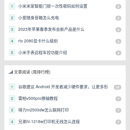
小米米家智能门锁一次性密码如何设置
1
5
小爱随身音箱怎么充电
2
4
2023年苹果春季发布会新产品是什么
3
3
rtx 2080显卡什么级别
4
3
小米手表远程车控功能介绍
5
3
文章阅读 (周排行榜)
谷歌建议 Android 开发者减少硬件要求，让更多形
1
10
态的设备可以运行
雷柏v500pro换轴教程
2
7
得力m2500dw怎么联网打印
3
7
兄弟hl-1218w打印机无线怎么连接
4
7