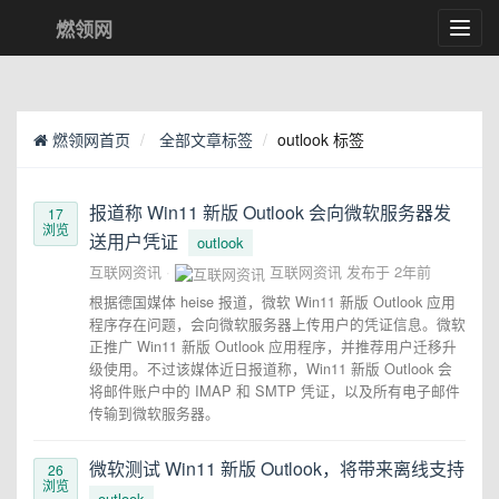
燃领网
Toggl
navig
燃领网首页
全部文章标签
outlook 标签
报道称 Win11 新版 Outlook 会向微软服务器发
17
浏览
送用户凭证
outlook
互联网资讯
互联网资讯
发布于
2年前
根据德国媒体 heise 报道，微软 Win11 新版 Outlook 应用
程序存在问题，会向微软服务器上传用户的凭证信息。微软
正推广 Win11 新版 Outlook 应用程序，并推荐用户迁移升
级使用。不过该媒体近日报道称，Win11 新版 Outlook 会
将邮件账户中的 IMAP 和 SMTP 凭证，以及所有电子邮件
传输到微软服务器。
微软测试 Win11 新版 Outlook，将带来离线支持
26
浏览
outlook