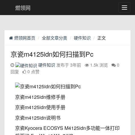
燃领网
Toggl
navig
燃领网首页
全部文章分类
硬件知识
正文
京瓷m4125idn如何扫描到Pc
硬件知识
发布于 3年前
1.5k 浏览
0
回复
0 点赞
京瓷m4125idn维修手册
京瓷m4125idn使用手册
京瓷m4125idn说明书
京瓷Kyocera ECOSYS M4125idn多功能一体打印