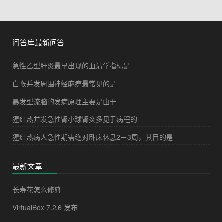
问答库最新问答
急性乙型肝炎最早出现的血清学指标是
白喉并发周围神经麻痹最常见的是
暴发型流脑的发病原理主要是由于
猩红热并发急性肾小球肾炎多见于病程的
猩红热病人急性期需绝对卧床休息2－3周，其目的是
最新文章
长寿花怎么修剪
VirtualBox 7.2.6 发布