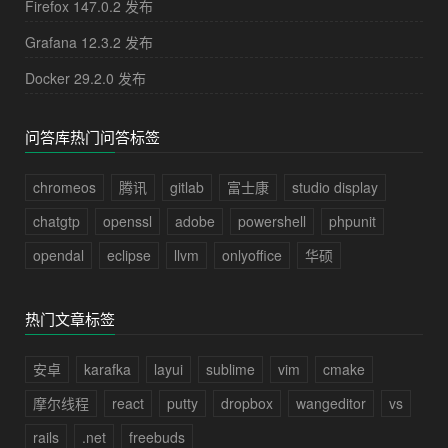
Firefox 147.0.2 发布
Grafana 12.3.2 发布
Docker 29.2.0 发布
问答库热门问答标签
chromeos
腾讯
gitlab
富士康
studio display
chatgtp
openssl
adobe
powershell
phpunit
opendal
eclipse
llvm
onlyoffice
华硕
热门文章标签
安卓
karafka
layui
sublime
vim
cmake
摩尔线程
react
putty
dropbox
wangeditor
vs
rails
.net
freebuds