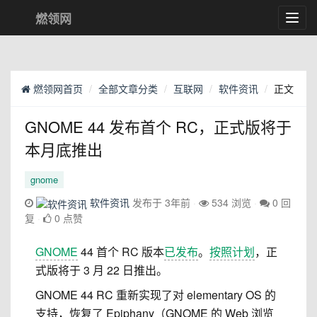
燃领网
Toggl
navig
燃领网首页
全部文章分类
互联网
软件资讯
正文
GNOME 44 发布首个 RC，正式版将于
本月底推出
gnome
软件资讯
发布于 3年前
534 浏览
0 回
复
0 点赞
GNOME
44 首个 RC 版本
已发布
。
按照计划
，正
式版将于 3 月 22 日推出。
GNOME 44 RC 重新实现了对 elementary OS 的
支持，恢复了 Epiphany（GNOME 的 Web 浏览