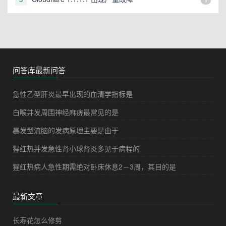
1
问答库最新问答
急性乙型肝炎最早出现的血清学指标是
白喉并发周围神经麻痹最常见的是
暴发型流脑的发病原理主要是由于
猩红热并发急性肾小球肾炎多见于病程的
猩红热病人急性期需绝对卧床休息2－3周，其目的是
最新文章
长寿花怎么修剪