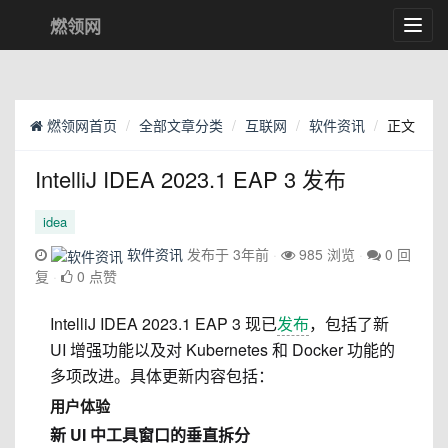
燃领网
Toggl
navig
燃领网首页
全部文章分类
互联网
软件资讯
正文
IntelliJ IDEA 2023.1 EAP 3 发布
idea
软件资讯
发布于 3年前
985 浏览
0 回
复
0 点赞
IntelliJ IDEA 2023.1 EAP 3 现已
发布
，包括了
新
UI 增强功能以​​及对 Kubernetes 和 Docker 功能的
多项改进。具体更新内容包括：
用户体验
新 UI 中工具窗口的垂直拆分