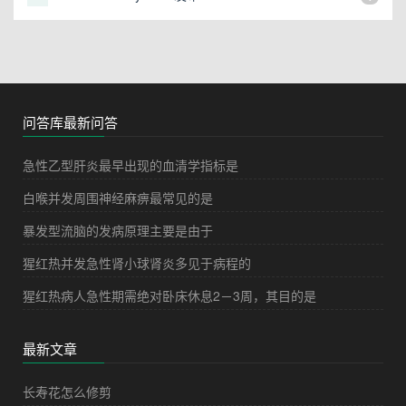
问答库最新问答
急性乙型肝炎最早出现的血清学指标是
白喉并发周围神经麻痹最常见的是
暴发型流脑的发病原理主要是由于
猩红热并发急性肾小球肾炎多见于病程的
猩红热病人急性期需绝对卧床休息2－3周，其目的是
最新文章
长寿花怎么修剪