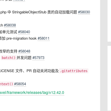
Test.php 中 StringableObjectStub 类的自动加载问题
#58030
ch
#58038
添加单元测试
#58040
re-migration hook
#58011
ts 中枚举的支持
#58048
&
并发问题
#57973
batch()
LICENSE 文件、PR 自动关闭功能及
.gitattributes
#58054
ntext()
ravel/framework/releases/tag/v12.42.0