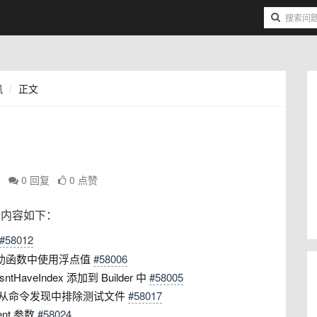
讯
正文
0 回复
0 点赞
主要更新内容如下：
#58012
ation 辅助函数中使用浮点值
#58006
esntHaveIndex 添加到 Builder 中
#58005
r 方法，并从命令发现中排除测试文件
#58017
lent 参数
#58024