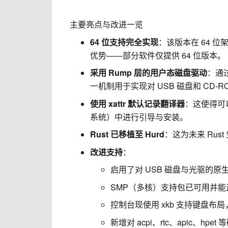
主要亮点与改进一览
64 位支持完全实现
：该版本在 64 位
优势——部分软件仅提供 64 位版本。
采用 Rump 层的用户态磁盘驱动
：通过
一机制用于实现对 USB 磁盘和 CD-R
使用 xattr 默认记录翻译器
：这使得可以
系统）中进行引导与安装。
Rust 已移植至 Hurd
：这为未来 Rust
改进支持
：
启用了对 USB 磁盘与光驱的原生
SMP（多核）支持包已可用并能
控制台现使用 xkb 支持键盘布局，同时支
新增对 acpi、rtc、apic、hpe