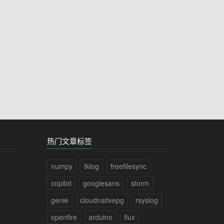
热门文章标签
numpy
tklog
freefilesync
copilot
googlesans
storm
genie
cloudnativepg
rsyslog
openfire
arduino
flux