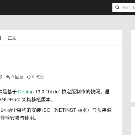
讯
正文
览
0 回复
0 点赞
本是基于
Debian
13.0 “Trixie” 稳定版制作的快照，虽
U/Hurd 架构移植版本。
 和 amd64 两个架构的安装 ISO（NETINST 版本）与预装磁
中体验安装与使用。