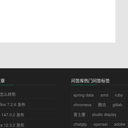
文章
问答库热门问答标签
怎么修剪
spring data
amd
ruby
lBox 7.2.6 发布
chromeos
腾讯
gitlab
富士康
studio display
x 147.0.2 发布
chatgtp
openssl
adobe
na 12.3.2 发布