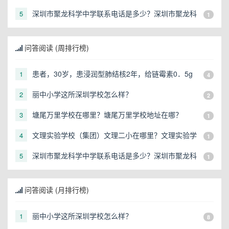
校（集团）文理二小地址在哪？
深圳市聚龙科学中学联系电话是多少？深圳市聚龙科
5
1
学中学招生电话是多少？
问答阅读 (周排行榜)
患者，30岁，患浸润型肺结核2年，给链霉素0．5g
1
4
肌注，2次／天，口服异烟肼、利福平治疗半年，近
丽中小学这所深圳学校怎么样？
2
2
来自诉耳鸣，听力下降，可能是
塘尾万里学校在哪里？塘尾万里学校地址在哪？
3
1
文理实验学校（集团）文理二小在哪里？文理实验学
4
1
校（集团）文理二小地址在哪？
深圳市聚龙科学中学联系电话是多少？深圳市聚龙科
5
1
学中学招生电话是多少？
问答阅读 (月排行榜)
丽中小学这所深圳学校怎么样？
1
8