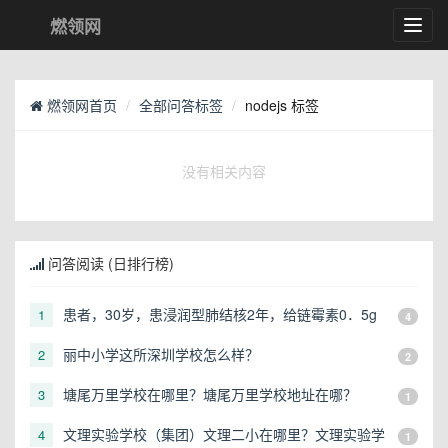
燃领网
Toggl
navig
燃领网首页
全部问答标签
nodejs 标签
没有相关内容
问答阅读 (日排行榜)
患者，30岁，患浸润型肺结核2年，给链霉素0．5g
1
4
肌注，2次／天，口服异烟肼、利福平治疗半年，近
丽中小学这所深圳学校怎么样？
2
2
来自诉耳鸣，听力下降，可能是
塘尾万里学校在哪里？塘尾万里学校地址在哪？
3
1
文理实验学校（集团）文理二小在哪里？文理实验学
4
1