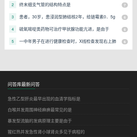
终末细支气管的结构特点是
2
7
患者，30岁，患浸润型肺结核2年，给链霉素0．5g
3
6
肌注，2次／天，口服异烟肼、利福平治疗半年，近
硫氧嘧啶类药物可治疗甲状腺功能亢进，是由于
4
6
来自诉耳鸣，听力下降，可能是
一中年男子在进行健康检查时，X线检查发现右上肺
5
6
有一直径3cm的圆形阴影，应初步考虑
问答库最新问答
急性乙型肝炎最早出现的血清学指标是
白喉并发周围神经麻痹最常见的是
暴发型流脑的发病原理主要是由于
猩红热并发急性肾小球肾炎多见于病程的