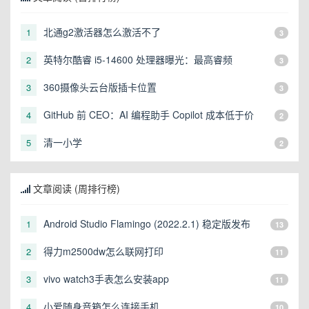
北通g2激活器怎么激活不了
1
3
英特尔酷睿 i5-14600 处理器曝光：最高睿频
2
3
5.2GHz，烤机功耗 156W
360摄像头云台版插卡位置
3
3
GitHub 前 CEO：AI 编程助手 Copilot 成本低于价
4
2
格，不存在亏损情况
清一小学
5
2
文章阅读 (周排行榜)
Android Studio Flamingo (2022.2.1) 稳定版发布
1
13
得力m2500dw怎么联网打印
2
11
vivo watch3手表怎么安装app
3
11
小爱随身音箱怎么连接手机
4
10