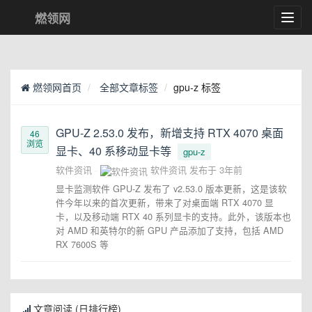
燃领网
Toggl
navig
燃领网首页
全部文章标签
gpu-z 标签
GPU-Z 2.53.0 发布，新增支持 RTX 4070 桌面
46
浏览
显卡、40 系移动显卡等
gpu-z
软件资讯
软件资讯
发布于
3年前
显卡监测软件 GPU-Z 发布了 v2.53.0 版本更新，这是该软
件今年以来的首次更新，带来了对桌面端 RTX 4070 显
卡，以及移动端 RTX 40 系列显卡的支持。此外，该版本也
对 AMD 和英特尔的新 GPU 产品添加了支持，包括 AMD
RX 7600S 等
文章阅读 (日排行榜)