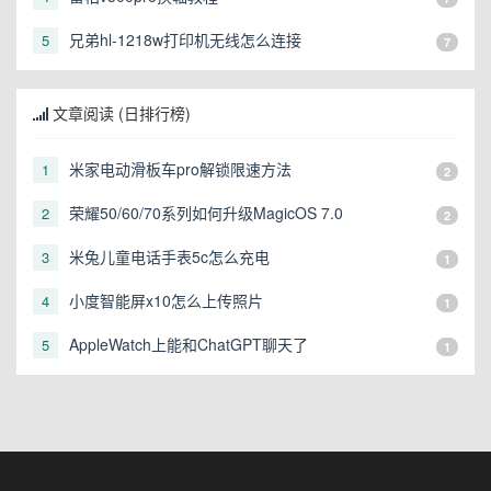
兄弟hl-1218w打印机无线怎么连接
5
7
文章阅读 (日排行榜)
米家电动滑板车pro解锁限速方法
1
2
荣耀50/60/70系列如何升级MagicOS 7.0
2
2
米兔儿童电话手表5c怎么充电
3
1
小度智能屏x10怎么上传照片
4
1
AppleWatch上能和ChatGPT聊天了
5
1