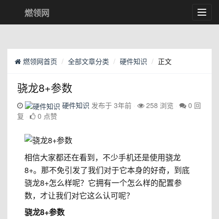
燃领网
Toggl
navig
燃领网首页
全部文章分类
硬件知识
正文
骁龙8+参数
硬件知识
发布于 3年前
258 浏览
0 回
复
0 点赞
相信大家都还在看到，不少手机还是使用骁龙
8+。那不免引发了我们对于它本身的好奇，到底
骁龙8+怎么样呢？它拥有一个怎么样的配置参
数，才让我们对它这么认可呢？
骁龙8+参数