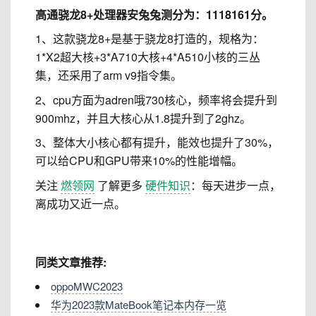
高通骁龙8+处理器安兔兔测分为：1118161分。
1、这款骁龙8+是基于骁龙8打造的，规格为：
1*X2超大核+3*A710大核+4*A510小核的三丛
集，还采用了arm v9指令集。
2、cpu方面为adren哦730核心，频率将会提升到
900mhz，并且大核心从1.8提升到了2ghz。
3、整体大小核心都有提升，能效也提升了30%，
可以给CPU和GPU带来10%的性能增幅。
关注
燃领网
了解更多
硬件知识
：每天进步一点，
离成功又近一点。
同类文章推荐:
oppoMWC2023
华为2023款MateBook笔记本内存一览