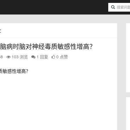
文
肝性脑病时脑对神经毒质敏感性增高？
38
103 浏览
1 回复
0 点赞
质敏感性增高？