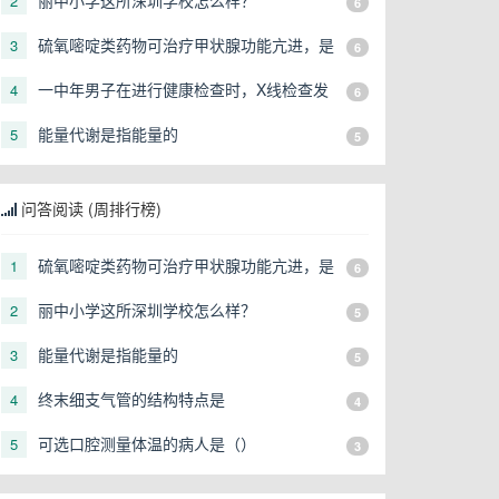
丽中小学这所深圳学校怎么样？
2
6
硫氧嘧啶类药物可治疗甲状腺功能亢进，是
3
6
由于
一中年男子在进行健康检查时，X线检查发
4
6
现右上肺有一直径3cm的圆形阴影，应初步
能量代谢是指能量的
5
5
考虑
问答阅读 (周排行榜)
硫氧嘧啶类药物可治疗甲状腺功能亢进，是
1
6
由于
丽中小学这所深圳学校怎么样？
2
5
能量代谢是指能量的
3
5
终末细支气管的结构特点是
4
4
可选口腔测量体温的病人是（）
5
3