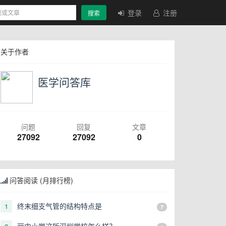
登录
注册
搜索
关于作者
医学问答库
问题
回复
文章
27092
27092
0
问答阅读 (月排行榜)
终末细支气管的结构特点是
1
7