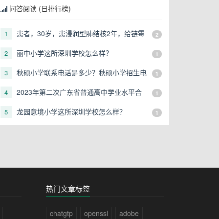
问答阅读 (日排行榜)
患者，30岁，患浸润型肺结核2年，给链霉
1
2
素0．5g肌注，2次／天，口服异烟肼、利
丽中小学这所深圳学校怎么样？
2
1
福平治疗半年，近来自诉耳鸣，听力下降，
可能是
秋硕小学联系电话是多少？秋硕小学招生电
3
1
话是多少？
2023年第二次广东省普通高中学业水平合
4
1
格性考试报名地点有哪些？
龙园意境小学这所深圳学校怎么样？
5
1
热门文章标签
chatgtp
openssl
adobe