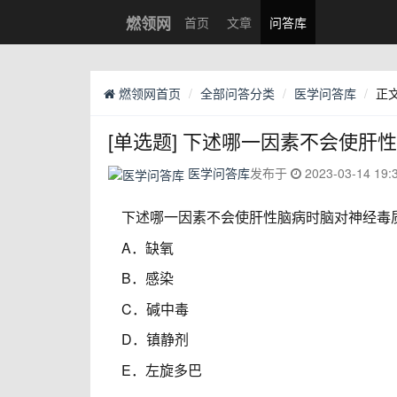
燃领网
首页
文章
问答库
燃领网首页
全部问答分类
医学问答库
正
[单选题] 下述哪一因素不会使
医学问答库
发布于
2023-03-14 19:
下述哪一因素不会使肝性脑病时脑对神经毒
A．缺氧
B．感染
C．碱中毒
D．镇静剂
E．左旋多巴