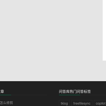
文章
问答库热门问答标签
怎么修剪
tklog
freefilesync
copilot