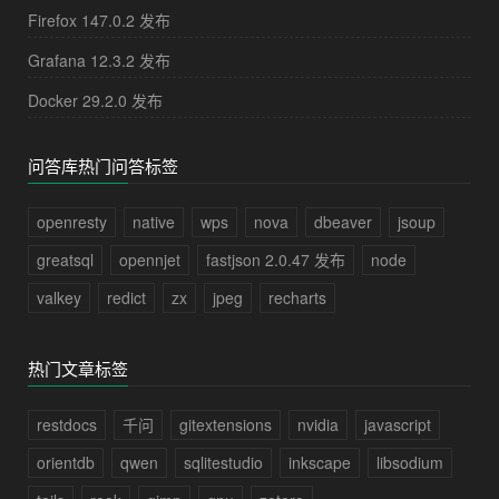
Firefox 147.0.2 发布
Grafana 12.3.2 发布
Docker 29.2.0 发布
问答库热门问答标签
openresty
native
wps
nova
dbeaver
jsoup
greatsql
opennjet
fastjson 2.0.47 发布
node
valkey
redict
zx
jpeg
recharts
热门文章标签
restdocs
千问
gitextensions
nvidia
javascript
orientdb
qwen
sqlitestudio
inkscape
libsodium