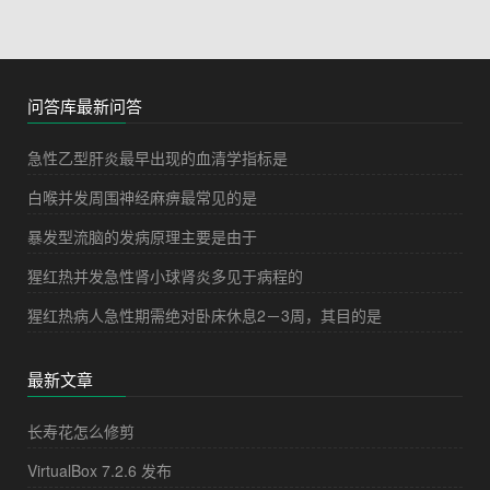
问答库最新问答
急性乙型肝炎最早出现的血清学指标是
白喉并发周围神经麻痹最常见的是
暴发型流脑的发病原理主要是由于
猩红热并发急性肾小球肾炎多见于病程的
猩红热病人急性期需绝对卧床休息2－3周，其目的是
最新文章
长寿花怎么修剪
VirtualBox 7.2.6 发布