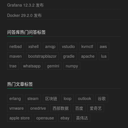
Grafana 12.3.2 发布
Docker 29.2.0 发布
问答库热门问答标签
netbsd
xshell
amqp
vstudio
kvmctf
aws
maven
bootstrapblazor
gradle
apache
lua
trae
whatsapp
gemini
numpy
热门文章标签
erlang
steam
区块链
loop
outlook
谷歌
vmware
onedrive
西部数据
百度
爱奇艺
apple store
opensuse
ebay
英伟达