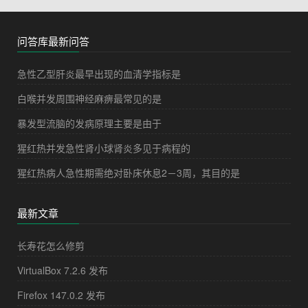
问答库最新问答
急性乙型肝炎最早出现的血清学指标是
白喉并发周围神经麻痹最常见的是
暴发型流脑的发病原理主要是由于
猩红热并发急性肾小球肾炎多见于病程的
猩红热病人急性期需绝对卧床休息2－3周，其目的是
最新文章
长寿花怎么修剪
VirtualBox 7.2.6 发布
Firefox 147.0.2 发布