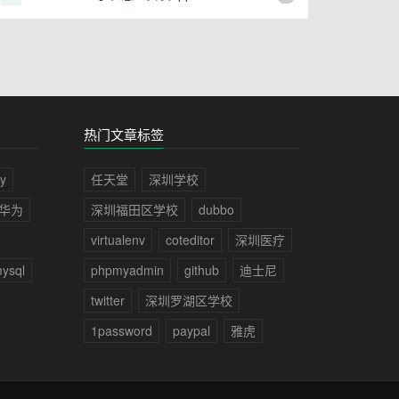
热门文章标签
y
任天堂
深圳学校
华为
深圳福田区学校
dubbo
virtualenv
coteditor
深圳医疗
ysql
phpmyadmin
github
迪士尼
twitter
深圳罗湖区学校
1password
paypal
雅虎