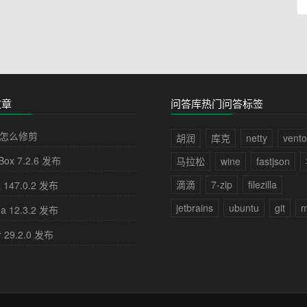
文章
问答库热门问答标签
怎么修剪
胡润
库克
netty
vento
lBox 7.2.6 发布
马拉松
wine
fastjson
滴滴
7-zip
filezilla
x 147.0.2 发布
jetbrains
ubuntu
git
m
na 12.3.2 发布
r 29.2.0 发布