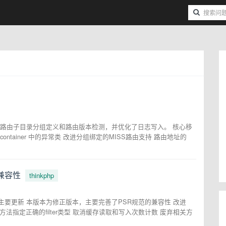
主要增加了路由子目录分组定义和路由版本检测，并优化了日志写入。 核心移
think-container 中的异常类 改进分组绑定的MISS路由支持 路由地址的
R 兼容性
thinkphp
R 兼容性。主要更新 本版本为修正版本，主要完善了PSR规范的兼容性 改进
参数方法指定正确的filter类型 取消缓存读取和写入次数计数 废弃相关方