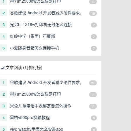
得力m2500dw怎么联网打印
1
11
谷歌建议 Android 开发者减少硬件要求，
2
10
让更多形态的设备可以运行
兄弟hl-1218w打印机无线怎么连接
3
7
红岭中学（集团）石厦部
4
7
小爱随身音箱怎么连接手机
5
7
文章阅读 (月排行榜)
谷歌建议 Android 开发者减少硬件要求，
1
21
让更多形态的设备可以运行
得力m2500dw怎么联网打印
2
11
米兔儿童电话手表绑定要怎么操作
3
11
雷柏v500pro换轴教程
4
9
vivo watch3手表怎么安装app
5
9