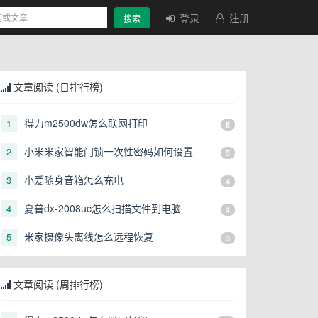
登录
注册
搜索
文章阅读 (日排行榜)
得力m2500dw怎么联网打印
1
5
小米米家智能门锁一次性密码如何设置
2
5
小爱随身音箱怎么充电
3
4
夏普dx-2008uc怎么扫描文件到电脑
4
4
米家摄像头离线怎么远程恢复
5
3
文章阅读 (周排行榜)