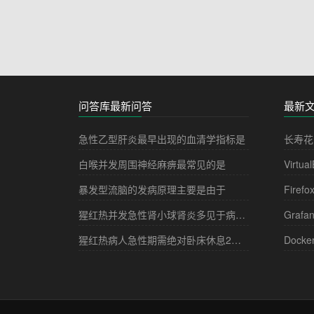
问答库最新问答
最新
急性乙型肝炎最早出现的血清学指标是
长寿花
白喉并发周围神经麻痹最常见的是
Virtua
暴发型流脑的发病原理主要是由于
Firefo
猩红热并发急性肾小球肾炎多见于病程的
Grafa
猩红热病人急性期需绝对卧床休息2－3周，其目的是
Docke