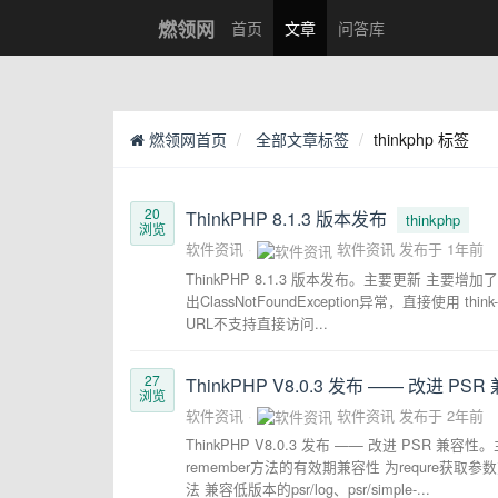
燃领网
首页
文章
问答库
燃领网首页
全部文章标签
thinkphp 标签
20
ThinkPHP 8.1.3 版本发布
thinkphp
浏览
软件资讯
软件资讯
发布于
1年前
ThinkPHP 8.1.3 版本发布。主要更新 
出ClassNotFoundException异常，直接使用 
URL不支持直接访问...
27
ThinkPHP V8.0.3 发布 —— 改进 PS
浏览
软件资讯
软件资讯
发布于
2年前
ThinkPHP V8.0.3 发布 —— 改进 PS
remember方法的有效期兼容性 为requre获取
法 兼容低版本的psr/log、psr/simple-...