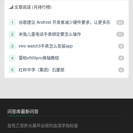
文章阅读 (月排行榜)
谷歌建议 Android 开发者减少硬件要求，让更多形
1
21
态的设备可以运行
米兔儿童电话手表绑定要怎么操作
2
11
vivo watch3手表怎么安装app
3
8
雷柏v500pro换轴教程
4
8
红岭中学（集团）石厦部
5
6
问答库最新问答
急性乙型肝炎最早出现的血清学指标是