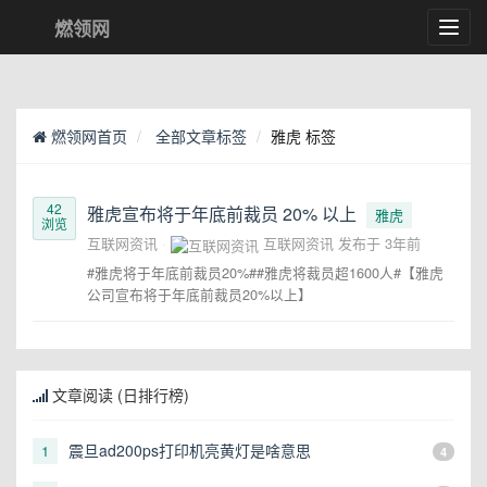
燃领网
Toggl
navig
燃领网首页
全部文章标签
雅虎 标签
42
雅虎宣布将于年底前裁员 20% 以上
雅虎
浏览
互联网资讯
互联网资讯
发布于
3年前
#雅虎将于年底前裁员20%##雅虎将裁员超1600人#【雅虎
公司宣布将于年底前裁员20%以上】
文章阅读 (日排行榜)
震旦ad200ps打印机亮黄灯是啥意思
1
4