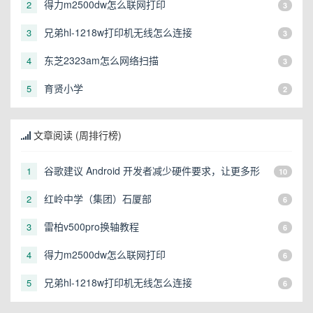
得力m2500dw怎么联网打印
2
3
兄弟hl-1218w打印机无线怎么连接
3
3
东芝2323am怎么网络扫描
4
3
育贤小学
5
2
文章阅读 (周排行榜)
谷歌建议 Android 开发者减少硬件要求，让更多形
1
10
态的设备可以运行
红岭中学（集团）石厦部
2
6
雷柏v500pro换轴教程
3
6
得力m2500dw怎么联网打印
4
6
兄弟hl-1218w打印机无线怎么连接
5
6