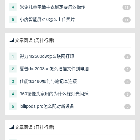
米兔儿童电话手表绑定要怎么操作
4
11
小度智能屏x10怎么上传照片
5
11
文章阅读 (周排行榜)
得力m2500dw怎么联网打印
1
4
夏普dx-2008uc怎么扫描文件到电脑
2
4
佳能ts3480如何与笔记本连接
3
3
360摄像头家用的为什么绿灯光闪烁
4
3
lollipods pro怎么配对新设备
5
2
文章阅读 (日排行榜)