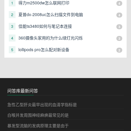
得力m2500dw怎么联网打印
1
4
夏普dx-2008uc怎么扫描文件到电脑
2
4
佳能ts3480如何与笔记本连接
3
3
360摄像头家用的为什么绿灯光闪烁
4
3
lollipods pro怎么配对新设备
5
2
问答库最新问答
急性乙型肝炎最早出现的血清学指标是
白喉并发周围神经麻痹最常见的是
暴发型流脑的发病原理主要是由于