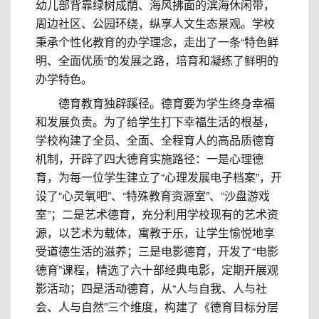
幼儿部背靠绿树成荫、海风拂面的滨海休闲带，
周边社区、公园环绕，纵享人文生态景观。学校
秉承个性化教育的办学理念，走出了一条“特色鲜
明、全面优质”的发展之路，培育和凝练了鲜明的
办学特色。
德育教育独辟蹊径。德育要为学生终身幸福
和发展负责。为了给学生打下幸福生活的根基，
学校构建了全员、全面、全程育人的高品质德育
机制，开辟了四大德育实施路径：一是心理德
育，为每一位学生建立了“心理发展电子档案”，开
设了“心灵氧吧”、“特殊教育资源室”、“沙盘游戏
室”；二是艺术德育，充分利用学校现有的艺术资
源，以艺术为载体，寓教于乐，让学生愉悦地享
受道德生活的滋养；三是电影德育，开发了“电影
德育”课程，精选了六十部经典电影，定期开展观
影活动；四是活动德育，从“人与自我、人与社
会、人与自然”三个维度，构建了《德育目标分层