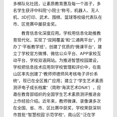
多梯队化社团，让素质教育惠及每一个孩子，多
名学生获评中科院“小院士”称号，机器人、无人
机、3D打印、武术、围棋、篮球等校级代表队在
市、区竞赛中屡获金奖。
教育信息化深度应用。学校用信息化助推教
育现代化，实现了“双网覆盖”和“三通两平台”，开
办了“平板教学班”，创建了优质的“微课平台”，建
立了学校官方微博、微信公众平台、APP家校互
动平台、学校双语网站。为推进智慧校园建设，
学校把信息技术应用到学校管理和评价中，在南
山区率先创建了“教师师德师风考核电子评价系
统”，现已在全区推广应用；建立了“学生艺术素质
测评电子成长档案”（简称“海滨艺术DNA”），应
邀在教育部组织的全国学生艺术素质测评推进会
上作经验介绍。近年来，教师微课、录像课多次
在全国、省、市、区比赛中获奖，学校荣获深圳
市首批“‘智慧校园’示范学校”、南山区“‘泛在学