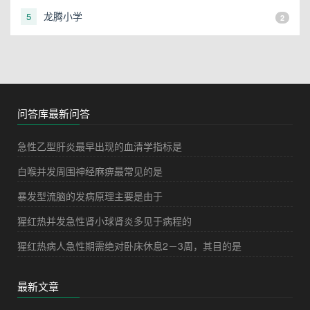
龙腾小学
5
2
问答库最新问答
急性乙型肝炎最早出现的血清学指标是
白喉并发周围神经麻痹最常见的是
暴发型流脑的发病原理主要是由于
猩红热并发急性肾小球肾炎多见于病程的
猩红热病人急性期需绝对卧床休息2－3周，其目的是
最新文章